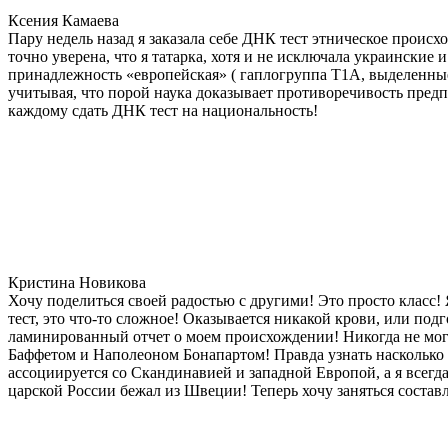
Ксения Камаева
Пару недель назад я заказала себе ДНК тест этническое прои
точно уверена, что я татарка, хотя и не исключала украинские 
принадлежность «европейская» ( гаплогруппа T1A, выделенные
учитывая, что порой наука доказывает противоречивость предп
каждому сдать ДНК тест на национальность!
Кристина Новикова
Хочу поделиться своей радостью с другими! Это просто класс!
тест, это что-то сложное! Оказывается никакой крови, или под
ламинированный отчет о моем происхождении! Никогда не мог
Баффетом и Наполеоном Бонапартом! Правда узнать насколько д
ассоциируется со Скандинавией и западной Европой, а я всегда
царской России бежал из Швеции! Теперь хочу заняться состав