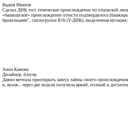
Вадим Иванов
Сделал ДНК тест этническое происхождение по отцовской лини
«башкирское» происхождение отчасти подтвердилось (башкиры 
бразильцами", гаплогруппа R1b (Y-ДНК), выделенная мутация 
Анна Камова
Дизайнер, блогер
Давно мечтала приоткрыть завесу тайны своего происхождения.
и, вуаля... через две недели получила яркий, полный и достат