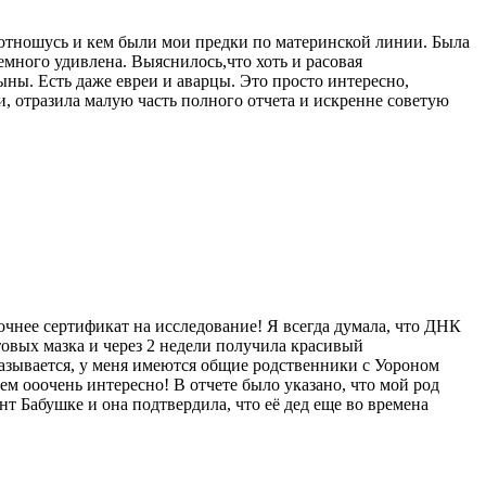
я отношусь и кем были мои предки по материнской линии. Была
 немного удивлена. Выяснилось,что хоть и расовая
ны. Есть даже евреи и аварцы. Это просто интересно,
, отразила малую часть полного отчета и искренне советую
очнее сертификат на исследование! Я всегда думала, что ДНК
отовых мазка и через 2 недели получила красивый
азывается, у меня имеются общие родственники с Уороном
м ооочень интересно! В отчете было указано, что мой род
нт Бабушке и она подтвердила, что её дед еще во времена