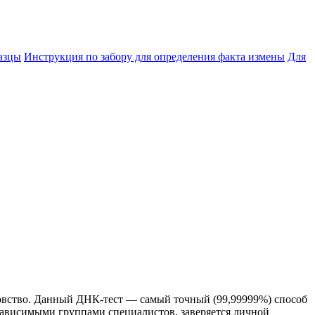
азцы
Инструкция по забору для определения факта измены
Для
цовство. Данный ДНК-тест — самый точный (99,99999%) способ
зависимыми группами специалистов, заверяется личной