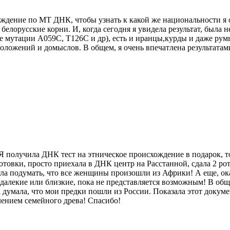
схождение по МТ ДНК, чтобы узнать к какой же национальности 
и белорусские корни. И, когда сегодня я увидела результат, была
 мутации A059C, T126C и др), есть и иранцы,курды и даже румы
оложений и домыслов. В общем, я очень впечатлена результатами
 Я получила ДНК тест на этническое происхождение в подарок, т
готовки, просто приехала в ДНК центр на Расстанной, сдала 2 р
ла подумать, что все женщины произошли из Африки! А еще, ок
алекие или близкие, пока не представляется возможным! В обще
 думала, что мои предки пошли из России. Показала этот докуме
лением семейного древа! Спасибо!