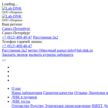
Loading...
ООО «Неприон»
ООО «Неприон»
Ваш регион:
Санкт-Петербург
Санкт-Петербург
+7 (812) 409-40-47
Расстанная 2к2
Телефон горячей линии:
+7 (812) 409-40-47
Расстанная 2к2
метро Обводный канал
info@lab-dnk.ru
Заказать звонок
вызвать курьера лаборанта
О нас
Наша лаборатория
Гарантия качества
Отзывы
Лицензии и
ДНК в подарок
ДНК тесты
Отцовство
Родство
Этническое происхождение
НИПТ
Де