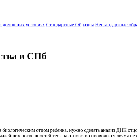
 в домашних условиях
Стандартные Образцы
Нестандартные обр
ства в СПб
на биологическим отцом ребенка, нужно сделать анализ ДНК от
малейших погрешностей тест на отцовство проводится двумя не