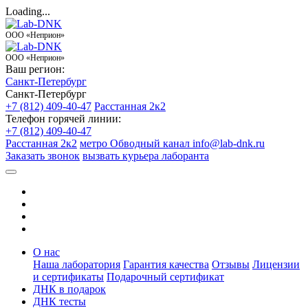
Loading...
ООО «Неприон»
ООО «Неприон»
Ваш регион:
Санкт-Петербург
Санкт-Петербург
+7 (812) 409-40-47
Расстанная 2к2
Телефон горячей линии:
+7 (812) 409-40-47
Расстанная 2к2
метро Обводный канал
info@lab-dnk.ru
Заказать звонок
вызвать курьера лаборанта
О нас
Наша лаборатория
Гарантия качества
Отзывы
Лицензии
и сертификаты
Подарочный сертификат
ДНК в подарок
ДНК тесты