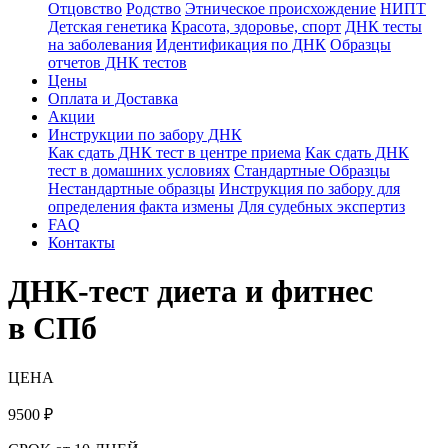
Отцовство
Родство
Этническое происхождение
НИПТ
Детская генетика
Красота, здоровье, спорт
ДНК тесты
на заболевания
Идентификация по ДНК
Образцы
отчетов ДНК тестов
Цены
Оплата и Доставка
Акции
Инструкции по забору ДНК
Как сдать ДНК тест в центре приема
Как сдать ДНК
тест в домашних условиях
Стандартные Образцы
Нестандартные образцы
Инструкция по забору для
определения факта измены
Для судебных экспертиз
FAQ
Контакты
ДНК-тест диета и фитнес
в СПб
ЦЕНА
9500
₽