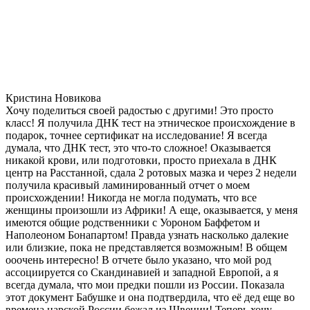
Кристина Новикова
Хочу поделиться своей радостью с другими! Это просто
класс! Я получила ДНК тест на этническое происхождение в
подарок, точнее сертификат на исследование! Я всегда
думала, что ДНК тест, это что-то сложное! Оказывается
никакой крови, или подготовки, просто приехала в ДНК
центр на Расстанной, сдала 2 ротовых мазка и через 2 недели
получила красивый ламинированный отчет о моем
происхождении! Никогда не могла подумать, что все
женщины произошли из Африки! А еще, оказывается, у меня
имеются общие родственники с Уороном Баффетом и
Наполеоном Бонапартом! Правда узнать насколько далекие
или близкие, пока не представляется возможным! В общем
ооочень интересно! В отчете было указано, что мой род
ассоциируется со Скандинавией и западной Европой, а я
всегда думала, что мои предки пошли из России. Показала
этот документ Бабушке и она подтвердила, что её дед еще во
времена царской России бежал из Швеции! Теперь хочу