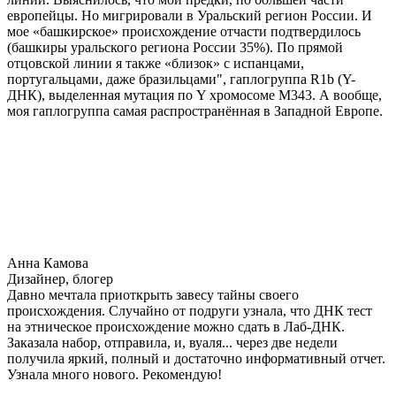
европейцы. Но мигрировали в Уральский регион России. И
мое «башкирское» происхождение отчасти подтвердилось
(башкиры уральского региона России 35%). По прямой
отцовской линии я также «близок» с испанцами,
португальцами, даже бразильцами", гаплогруппа R1b (Y-
ДНК), выделенная мутация по Y хромосоме М343. А вообще,
моя гаплогруппа самая распространённая в Западной Европе.
Анна Камова
Дизайнер, блогер
Давно мечтала приоткрыть завесу тайны своего
происхождения. Случайно от подруги узнала, что ДНК тест
на этническое происхождение можно сдать в Лаб-ДНК.
Заказала набор, отправила, и, вуаля... через две недели
получила яркий, полный и достаточно информативный отчет.
Узнала много нового. Рекомендую!