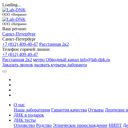
Loading...
ООО «Неприон»
ООО «Неприон»
Ваш регион:
Санкт-Петербург
Санкт-Петербург
+7 (812) 409-40-47
Расстанная 2к2
Телефон горячей линии:
+7 (812) 409-40-47
Расстанная 2к2
метро Обводный канал
info@lab-dnk.ru
Заказать звонок
вызвать курьера лаборанта
О нас
Наша лаборатория
Гарантия качества
Отзывы
Лицензии и
ДНК в подарок
ДНК тесты
Отцовство
Родство
Этническое происхождение
НИПТ
Де