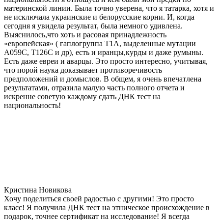
материнской линии. Была точно уверена, что я татарка, хотя и
не исключала украинские и белорусские корни. И, когда
сегодня я увидела результат, была немного удивлена.
Выяснилось,что хоть и расовая принадлежность
«европейская» ( гаплогруппа T1A, выделенные мутации
A059C, T126C и др), есть и иранцы,курды и даже румыны.
Есть даже евреи и аварцы. Это просто интересно, учитывая,
что порой наука доказывает противоречивость
предположений и домыслов. В общем, я очень впечатлена
результатами, отразила малую часть полного отчета и
искренне советую каждому сдать ДНК тест на
национальность!
Кристина Новикова
Хочу поделиться своей радостью с другими! Это просто
класс! Я получила ДНК тест на этническое происхождение в
подарок, точнее сертификат на исследование! Я всегда