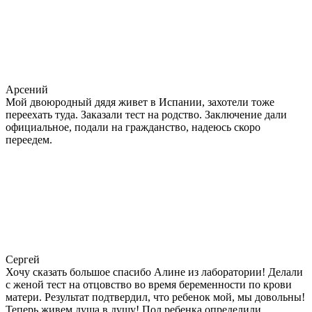
Арсений
Мой двоюродный дядя живет в Испании, захотели тоже
переехать туда. Заказали тест на родство. Заключение дали
официальное, подали на гражданство, надеюсь скоро
переедем.
Сергей
Хочу сказать большое спасибо Алине из лаборатории! Делали
с женой тест на отцовство во время беременности по крови
матери. Результат подтвердил, что ребенок мой, мы довольны!
Теперь живем душа в душу! Пол ребенка определили