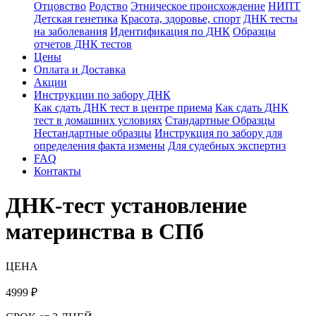
Отцовство
Родство
Этническое происхождение
НИПТ
Детская генетика
Красота, здоровье, спорт
ДНК тесты
на заболевания
Идентификация по ДНК
Образцы
отчетов ДНК тестов
Цены
Оплата и Доставка
Акции
Инструкции по забору ДНК
Как сдать ДНК тест в центре приема
Как сдать ДНК
тест в домашних условиях
Стандартные Образцы
Нестандартные образцы
Инструкция по забору для
определения факта измены
Для судебных экспертиз
FAQ
Контакты
ДНК-тест установление
материнства в СПб
ЦЕНА
4999
₽