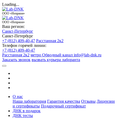
Loading...
ООО «Неприон»
ООО «Неприон»
Ваш регион:
Санкт-Петербург
Санкт-Петербург
+7 (812) 409-40-47
Расстанная 2к2
Телефон горячей линии:
+7 (812) 409-40-47
Расстанная 2к2
метро Обводный канал
info@lab-dnk.ru
Заказать звонок
вызвать курьера лаборанта
О нас
Наша лаборатория
Гарантия качества
Отзывы
Лицензии
и сертификаты
Подарочный сертификат
ДНК в подарок
ДНК тесты