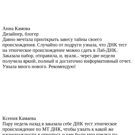
Анна Камова
Дизайнер, блогер
Давно мечтала приоткрыть завесу тайны своего
происхождения. Случайно от подруги узнала, что ДНК тест
на этническое происхождение можно сдать в Лаб-ДНК.
Заказала набор, отправила, и, вуаля... через две недели
получила яркий, полный и достаточно информативный отчет.
Узнала много нового. Рекомендую!
Ксения Камаева
Пару недель назад я заказала себе ДНК тест этническое
происхождение по МТ ДНК, чтобы узнать к какой же
национальности я отношусь и кем были мои предки по