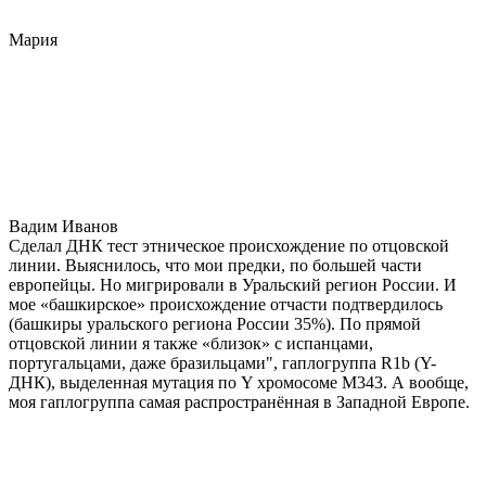
Мария
Вадим Иванов
Сделал ДНК тест этническое происхождение по отцовской
линии. Выяснилось, что мои предки, по большей части
европейцы. Но мигрировали в Уральский регион России. И
мое «башкирское» происхождение отчасти подтвердилось
(башкиры уральского региона России 35%). По прямой
отцовской линии я также «близок» с испанцами,
португальцами, даже бразильцами", гаплогруппа R1b (Y-
ДНК), выделенная мутация по Y хромосоме М343. А вообще,
моя гаплогруппа самая распространённая в Западной Европе.