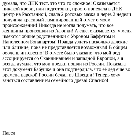
думала, что ДНК тест, это что-то сложное! Оказывается
никакой крови, или подготовки, просто приехала в ДНК
центр на Расстанной, сдала 2 ротовых мазка и через 2 недели
получила красивый ламинированный отчет о моем
происхождении! Никогда не могла подумать, что все
женщины произошли из Африки! А еще, оказывается, у меня
имеются общие родственники с Уороном Баффетом и
Наполеоном Бонапартом! Правда узнать насколько далекие
или близкие, пока не представляется возможным! В общем
ооочень интересно! В отчете было указано, что мой род
ассоциируется со Скандинавией и западной Европой, а я
всегда думала, что мои предки пошли из России. Показала
этот документ Бабушке и она подтвердила, что её дед еще во
времена царской России бежал из Швеции! Теперь хочу
заняться составлением семейного древа! Спасибо!
Павел