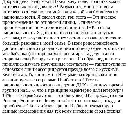
Добрый день, меня зовут Павел, хочу поделится отзывом о
интересных исследованиях! Разумеется, мне как и всем
интересно откуда пошел мой род и какой я действительно
национальности. Я сделал сразу три теста — Этническое
происхождение по отцовской линии, Этническое
происхождение по материнской линии и ДНК тест на
национальность. Я достаточно скептически отношусь к
отзывам, но результаты все трех тестов вызвали достаточно
большой резонанс в моей семье. В моей родословной есть
достаточно много пробелов, в чем я точно уверен, это то, что
моя бабушка (со стороны матери) татарка, а дедушка (со
стороны отца) белорусы и крымчане. Я собрал родню и мы
принялись изучать полученные результаты — гаплогруппа по
отцовской линии ассоциируется прежде всего с Русскими,
Белорусами, Украинцами и Немцами, материнская линия
ассоциируется со странами Прибалтики! Тест на
национальность показал совпадение ДНК с финно-угорской
группой на 53%, что в принципе характерно для Петербурга,
14% — Татары/Удмурты — это Бабушка, 31% приходится на
Россию, Эстонию и Литву, остаётся только гадать, откуда я
приобрел 2% Бельгийское крови! В общем рекомендую
данные исследования для тех кому интересна своя история!