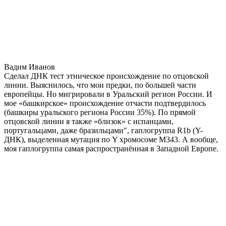
Вадим Иванов
Сделал ДНК тест этническое происхождение по отцовской
линии. Выяснилось, что мои предки, по большей части
европейцы. Но мигрировали в Уральский регион России. И
мое «башкирское» происхождение отчасти подтвердилось
(башкиры уральского региона России 35%). По прямой
отцовской линии я также «близок» с испанцами,
португальцами, даже бразильцами", гаплогруппа R1b (Y-
ДНК), выделенная мутация по Y хромосоме М343. А вообще,
моя гаплогруппа самая распространённая в Западной Европе.