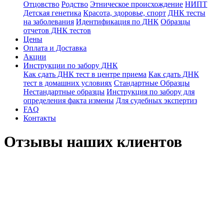
Отцовство
Родство
Этническое происхождение
НИПТ
Детская генетика
Красота, здоровье, спорт
ДНК тесты
на заболевания
Идентификация по ДНК
Образцы
отчетов ДНК тестов
Цены
Оплата и Доставка
Акции
Инструкции по забору ДНК
Как сдать ДНК тест в центре приема
Как сдать ДНК
тест в домашних условиях
Стандартные Образцы
Нестандартные образцы
Инструкция по забору для
определения факта измены
Для судебных экспертиз
FAQ
Контакты
Отзывы наших клиентов