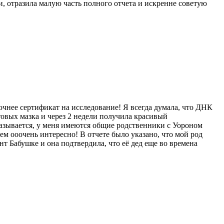
, отразила малую часть полного отчета и искренне советую
очнее сертификат на исследование! Я всегда думала, что ДНК
отовых мазка и через 2 недели получила красивый
азывается, у меня имеются общие родственники с Уороном
м ооочень интересно! В отчете было указано, что мой род
нт Бабушке и она подтвердила, что её дед еще во времена