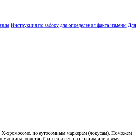
азцы
Инструкция по забору для определения факта измены
Для
X-хромосоме, по аутосомным маркерам (локусам). Поможем
лемянница, родство братьев и сестер с одним или двумя