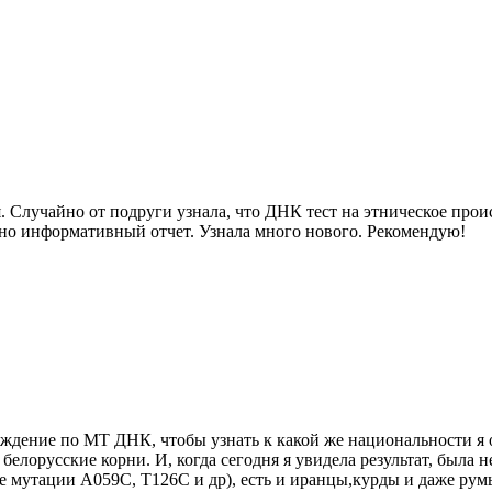
 Случайно от подруги узнала, что ДНК тест на этническое прои
очно информативный отчет. Узнала много нового. Рекомендую!
схождение по МТ ДНК, чтобы узнать к какой же национальности 
и белорусские корни. И, когда сегодня я увидела результат, была
 мутации A059C, T126C и др), есть и иранцы,курды и даже румы