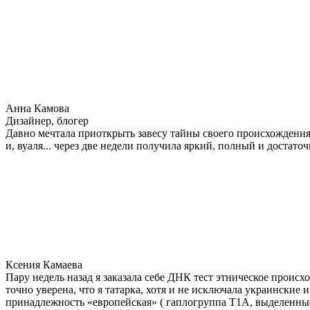
Анна Камова
Дизайнер, блогер
Давно мечтала приоткрыть завесу тайны своего происхождения.
и, вуаля... через две недели получила яркий, полный и достат
Ксения Камаева
Пару недель назад я заказала себе ДНК тест этническое прои
точно уверена, что я татарка, хотя и не исключала украинские 
принадлежность «европейская» ( гаплогруппа T1A, выделенные