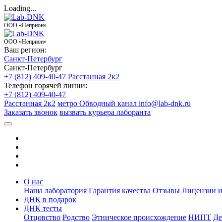
Loading...
ООО «Неприон»
ООО «Неприон»
Ваш регион:
Санкт-Петербург
Санкт-Петербург
+7 (812) 409-40-47
Расстанная 2к2
Телефон горячей линии:
+7 (812) 409-40-47
Расстанная 2к2
метро Обводный канал
info@lab-dnk.ru
Заказать звонок
вызвать курьера лаборанта
О нас
Наша лаборатория
Гарантия качества
Отзывы
Лицензии и
ДНК в подарок
ДНК тесты
Отцовство
Родство
Этническое происхождение
НИПТ
Де