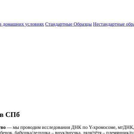
 в домашних условиях
Стандартные Образцы
Нестандартные обр
 в СПб
тво
— мы проводим исследования ДНК по Y-хромосоме, мтДНК, 
бенок, бабушка/дедушка – внук/внучка, дядя/тётя – племянник/п