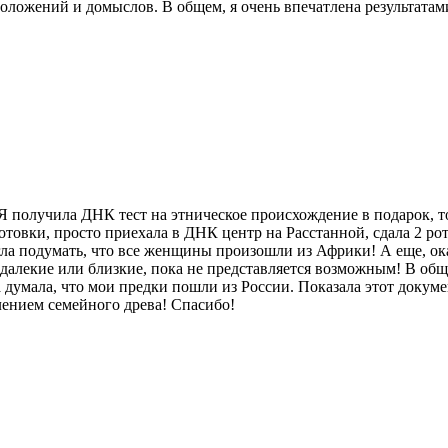
оложений и домыслов. В общем, я очень впечатлена результатами
 Я получила ДНК тест на этническое происхождение в подарок, т
готовки, просто приехала в ДНК центр на Расстанной, сдала 2 р
ла подумать, что все женщины произошли из Африки! А еще, ок
алекие или близкие, пока не представляется возможным! В обще
 думала, что мои предки пошли из России. Показала этот докуме
лением семейного древа! Спасибо!