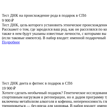
Тест ДНК на происхождение рода в подарок в СПб
9 900 ₽
Тест ДНК, цель которого установить этническое происхождени
Расскажет о том, где зародился ваш род, как он расселялся п
также в нем будут указаны известные личности, с которыми вы
(если таковые имеются). В набор входит: именной подарочный 
Подробнее
Тест ДНК диета и фитнес в подарок в СПб
19 900 ₽
Хотите сделать необычный подарок? Генетическое исследовани
спортивным нагрузкам и регенерации, но и дадим программу т
включены метаболизм алкоголя и кофеина, непереносимость гл
тренироваться — без вреда для здоровья. В набор входит: име