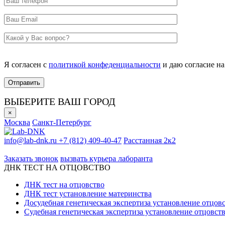
Я согласен с
политикой конфеденциальности
и даю согласие н
ВЫБЕРИТЕ ВАШ ГОРОД
×
Москва
Санкт-Петербург
info@lab-dnk.ru
+7 (812) 409-40-47
Расстанная 2к2
ООО «Неприон»
Заказать звонок
вызвать курьера лаборанта
ДНК ТЕСТ НА ОТЦОВСТВО
ДНК тест на отцовство
ДНК тест установление материнства
Досудебная генетическая экспертиза установление отцов
Судебная генетическая экспертиза установление отцовст