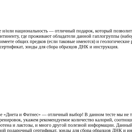
е и/или национальность — отличный подарок, который позволит
о континенту, где проживают обладатели данной гаплогруппы (наб
 имеете общих предков (если таковые имеются) и геологические
сертификат, зонды для сбора образцов ДНК и инструкция.
е «Диета и Фитнес» — отличный выбор! В данном тесте мы не т
ренировок, укажем рекомендуемое количество калорий, соотнош
ютена и лактозы, и много другой полезной информации. Данный 
нной подарочный сертификат, зонды для сбора образцов ДНК и и