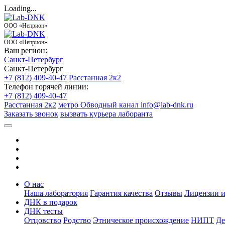
Loading...
ООО «Неприон»
ООО «Неприон»
Ваш регион:
Санкт-Петербург
Санкт-Петербург
+7 (812) 409-40-47
Расстанная 2к2
Телефон горячей линии:
+7 (812) 409-40-47
Расстанная 2к2
метро Обводный канал
info@lab-dnk.ru
Заказать звонок
вызвать курьера лаборанта
О нас
Наша лаборатория
Гарантия качества
Отзывы
Лицензии и
ДНК в подарок
ДНК тесты
Отцовство
Родство
Этническое происхождение
НИПТ
Де