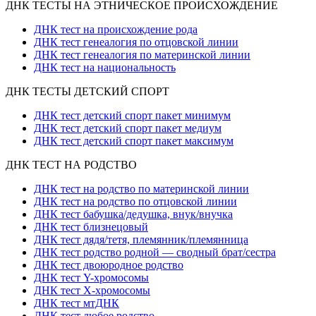
ДНК ТЕСТЫ НА ЭТНИЧЕСКОЕ ПРОИСХОЖДЕНИЕ
ДНК тест на происхождение рода
ДНК тест генеалогия по отцовской линии
ДНК тест генеалогия по материнской линии
ДНК тест на национальность
ДНК ТЕСТЫ ДЕТСКИЙ СПОРТ
ДНК тест детский спорт пакет минимум
ДНК тест детский спорт пакет медиум
ДНК тест детский спорт пакет максимум
ДНК ТЕСТ НА РОДСТВО
ДНК тест на родство по материнской линии
ДНК тест на родство по отцовской линии
ДНК тест бабушка/дедушка, внук/внучка
ДНК тест близнецовый
ДНК тест дядя/тетя, племянник/племянница
ДНК тест родство родной — сводный брат/сестра
ДНК тест двоюродное родство
ДНК тест Y-хромосомы
ДНК тест X-хромосомы
ДНК тест мтДНК
ДНК тест любое родство