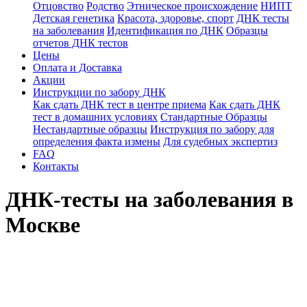
Отцовство
Родство
Этническое происхождение
НИПТ
Детская генетика
Красота, здоровье, спорт
ДНК тесты
на заболевания
Идентификация по ДНК
Образцы
отчетов ДНК тестов
Цены
Оплата и Доставка
Акции
Инструкции по забору ДНК
Как сдать ДНК тест в центре приема
Как сдать ДНК
тест в домашних условиях
Стандартные Образцы
Нестандартные образцы
Инструкция по забору для
определения факта измены
Для судебных экспертиз
FAQ
Контакты
ДНК-тесты на заболевания в
Москве