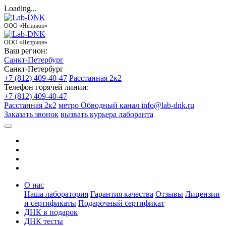
Loading...
ООО «Неприон»
ООО «Неприон»
Ваш регион:
Санкт-Петербург
Санкт-Петербург
+7 (812) 409-40-47
Расстанная 2к2
Телефон горячей линии:
+7 (812) 409-40-47
Расстанная 2к2
метро Обводный канал
info@lab-dnk.ru
Заказать звонок
вызвать курьера лаборанта
О нас
Наша лаборатория
Гарантия качества
Отзывы
Лицензии
и сертификаты
Подарочный сертификат
ДНК в подарок
ДНК тесты