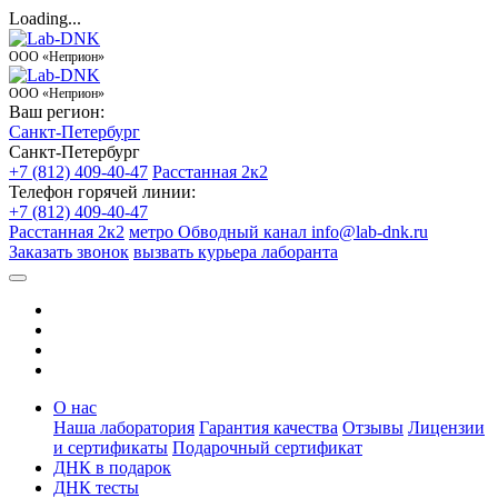
Loading...
ООО «Неприон»
ООО «Неприон»
Ваш регион:
Санкт-Петербург
Санкт-Петербург
+7 (812) 409-40-47
Расстанная 2к2
Телефон горячей линии:
+7 (812) 409-40-47
Расстанная 2к2
метро Обводный канал
info@lab-dnk.ru
Заказать звонок
вызвать курьера лаборанта
О нас
Наша лаборатория
Гарантия качества
Отзывы
Лицензии
и сертификаты
Подарочный сертификат
ДНК в подарок
ДНК тесты