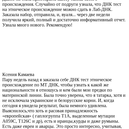
происхождения. Случайно от подруги узнала, что ДНК тест
на этническое происхождение можно сдать в Лаб-ДНК.
Заказала набор, отправила, и, вуаля... через две недели
получила яркий, полный и достаточно информативный отчет.
Узнала много нового. Рекомендую!
Ксения Камаева
Пару недель назад я заказала себе ДНК тест этническое
происхождение по МТ ДНК, чтобы узнать к какой же
национальности я отношусь и кем были мои предки по
материнской линии. Была точно уверена, что я татарка, хотя и
не исключала украинские и белорусские корни. И, когда
сегодня я увидела результат, была немного удивлена.
Выяснилось,что хоть и расовая принадлежность
«европейская» ( гаплогруппа T1A, выделенные мутации
A059C, T126C и др), есть и иранцы,курды и даже румыны.
Есть даже евреи и аварцы. Это просто интересно, учитывая,