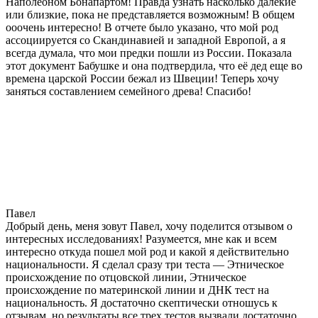
Наполеоном Бонапартом! Правда узнать насколько далекие
или близкие, пока не представляется возможным! В общем
ооочень интересно! В отчете было указано, что мой род
ассоциируется со Скандинавией и западной Европой, а я
всегда думала, что мои предки пошли из России. Показала
этот документ Бабушке и она подтвердила, что её дед еще во
времена царской России бежал из Швеции! Теперь хочу
заняться составлением семейного древа! Спасибо!
Павел
Добрый день, меня зовут Павел, хочу поделится отзывом о
интересных исследованиях! Разумеется, мне как и всем
интересно откуда пошел мой род и какой я действительно
национальности. Я сделал сразу три теста — Этническое
происхождение по отцовской линии, Этническое
происхождение по материнской линии и ДНК тест на
национальность. Я достаточно скептически отношусь к
отзывам, но результаты все трех тестов вызвали достаточно