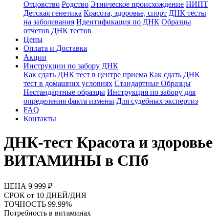
Отцовство
Родство
Этническое происхождение
НИПТ
Детская генетика
Красота, здоровье, спорт
ДНК тесты
на заболевания
Идентификация по ДНК
Образцы
отчетов ДНК тестов
Цены
Оплата и Доставка
Акции
Инструкции по забору ДНК
Как сдать ДНК тест в центре приема
Как сдать ДНК
тест в домашних условиях
Стандартные Образцы
Нестандартные образцы
Инструкция по забору для
определения факта измены
Для судебных экспертиз
FAQ
Контакты
ДНК-тест Красота и здоровье
ВИТАМИНЫ в СПб
ЦЕНА
9 999 ₽
СРОК
от 10 ДНЕЙ/ДНЯ
ТОЧНОСТЬ
99.99%
Потребность в витаминах