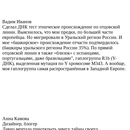
Вадим Иванов
Сделал ДНК тест этническое происхождение по отцовской
линии. Выяснилось, что мои предки, по большей части
европейцы. Но мигрировали в Уральский регион России. И
мое «башкирское» происхождение отчасти подтвердилось
(башкиры уральского региона России 35%). По прямой
отцовской линии я также «близок» с испанцами,
португальцами, даже бразильцами", гаплогруппа R1b (Y-
ДНК), выделенная мутация по Y хромосоме М343. А вообще,
моя гаплогруппа самая распространённая в Западной Европе.
Анна Камова
Дизайнер, блогер
Давно мечтала приоткрыть завесу тайны своего