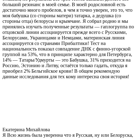
большой резонанс в моей семье. В моей родословной есть
достаточно много пробелов, в чем я точно уверен, это то, что
моя бабушка (со стороны матери) татарка, а дедушка (со
стороны отца) белорусы и крымчане. Я собрал родню и мы
принялись изучать полученные результаты — гаплогруппа по
отцовской линии ассоциируется прежде всего с Русскими,
Белорусами, Украинцами и Немцами, материнская линия
ассоциируется со странами Прибалтики! Тест на
национальность показал совпадение ДНК с финно-угорской
группой на 53%, что в принципе характерно для Петербурга,
14% — Татары/Удмурты — это Бабушка, 31% приходится на
Россию, Эстонию и Литву, остаётся только гадать, откуда я
приобрел 2% Бельгийское крови! В общем рекомендую
данные исследования для тех кому интересна своя история!
Екатерина Михайлова
Я Всю жизнь была уверенна что я Русская, ну или Белоруска,