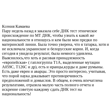
Ксения Камаева
Пару недель назад я заказала себе ДНК тест этническое
происхождение по МТ ДНК, чтобы узнать к какой же
национальности я отношусь и кем были мои предки по
материнской линии. Была точно уверена, что я татарка, хотя и
не исключала украинские и белорусские корни. И, когда
сегодня я увидела результат, была немного удивлена.
Выяснилось,что хоть и расовая принадлежность
«европейская» ( гаплогруппа T1A, выделенные мутации
A059C, T126C и др), есть и иранцы,курды и даже румыны.
Есть даже евреи и аварцы. Это просто интересно, учитывая,
что порой наука доказывает противоречивость
предположений и домыслов. В общем, я очень впечатлена
результатами, отразила малую часть полного отчета и
искренне советую каждому сдать ДНК тест на
национальность!