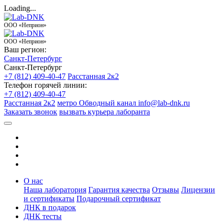
Loading...
ООО «Неприон»
ООО «Неприон»
Ваш регион:
Санкт-Петербург
Санкт-Петербург
+7 (812) 409-40-47
Расстанная 2к2
Телефон горячей линии:
+7 (812) 409-40-47
Расстанная 2к2
метро Обводный канал
info@lab-dnk.ru
Заказать звонок
вызвать курьера лаборанта
О нас
Наша лаборатория
Гарантия качества
Отзывы
Лицензии
и сертификаты
Подарочный сертификат
ДНК в подарок
ДНК тесты