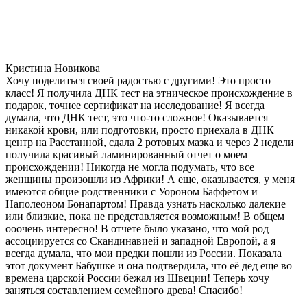
Кристина Новикова
Хочу поделиться своей радостью с другими! Это просто
класс! Я получила ДНК тест на этническое происхождение в
подарок, точнее сертификат на исследование! Я всегда
думала, что ДНК тест, это что-то сложное! Оказывается
никакой крови, или подготовки, просто приехала в ДНК
центр на Расстанной, сдала 2 ротовых мазка и через 2 недели
получила красивый ламинированный отчет о моем
происхождении! Никогда не могла подумать, что все
женщины произошли из Африки! А еще, оказывается, у меня
имеются общие родственники с Уороном Баффетом и
Наполеоном Бонапартом! Правда узнать насколько далекие
или близкие, пока не представляется возможным! В общем
ооочень интересно! В отчете было указано, что мой род
ассоциируется со Скандинавией и западной Европой, а я
всегда думала, что мои предки пошли из России. Показала
этот документ Бабушке и она подтвердила, что её дед еще во
времена царской России бежал из Швеции! Теперь хочу
заняться составлением семейного древа! Спасибо!