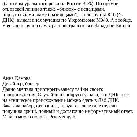
(башкиры уральского региона России 35%). По прямой
отцовской линии я также «близок» с испанцами,
португальцами, даже бразильцами", гаплогруппа R1b (Y-
ДНК), выделенная мутация по Y хромосоме М343. А вообще,
моя гаплогруппа самая распространённая в Западной Европе.
Анна Камова
Дизайнер, блогер
Давно мечтала приоткрыть завесу тайны своего
происхождения. Случайно от подруги узнала, что ДНК тест
на этническое происхождение можно сдать в Лаб-ДНК.
Заказала набор, отправила, и, вуаля... через две недели
получила яркий, полный и достаточно информативный отчет.
Узнала много нового. Рекомендую!