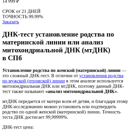
14 999
₽
СРОК
от 21 ДНЕЙ
ТОЧНОСТЬ
99.99%
Заказать
ДНК-тест установление родства по
материнской линии или анализ
митохондриальной ДНК (мтДНК)
в СПб
Установление родства по женской (материнской) линии
—
это сложный ДНК-тест. В отличии от
установления родства
по мужской (отцовской) линии
в этом анализе используется
митохондриальная ДНК или мтДНК, поэтому данный ДНК-
тест также называют
«анализ митохондриальной ДНК»
.
мтДНК передается от матери всем её детям, и благодаря этому
ДНК-исследованию можно установить или подтвердить
родство по одной женской (материнской) линии. Точность
теста ДНК достигает
99,99999%
.
ДНК-тест цена: