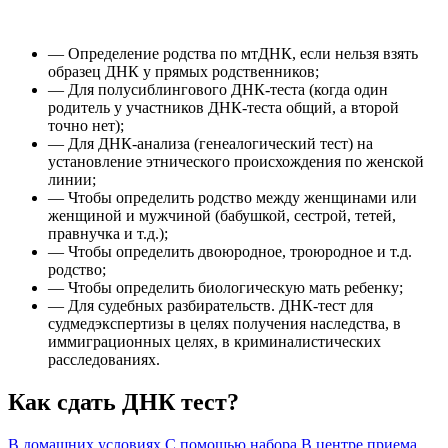
— Определение родства по мтДНК, если нельзя взять
образец ДНК у прямых родственников;
— Для полусиблингового ДНК-теста (когда один
родитель у участников ДНК-теста общий, а второй
точно нет);
— Для ДНК-анализа (генеалогический тест) на
установление этнического происхождения по женской
линии;
— Чтобы определить родство между женщинами или
женщиной и мужчиной (бабушкой, сестрой, тетей,
правнучка и т.д.);
— Чтобы определить двоюродное, троюродное и т.д.
родство;
— Чтобы определить биологическую мать ребенку;
— Для судебных разбирательств. ДНК-тест для
судмедэкспертизы в целях получения наследства, в
иммиграционных целях, в криминалистических
расследованиях.
Как сдать ДНК тест?
В домашних условиях
С помощью набора
В центре приема