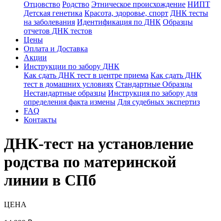
Отцовство
Родство
Этническое происхождение
НИПТ
Детская генетика
Красота, здоровье, спорт
ДНК тесты
на заболевания
Идентификация по ДНК
Образцы
отчетов ДНК тестов
Цены
Оплата и Доставка
Акции
Инструкции по забору ДНК
Как сдать ДНК тест в центре приема
Как сдать ДНК
тест в домашних условиях
Стандартные Образцы
Нестандартные образцы
Инструкция по забору для
определения факта измены
Для судебных экспертиз
FAQ
Контакты
ДНК-тест на установление
родства по материнской
линии в СПб
ЦЕНА