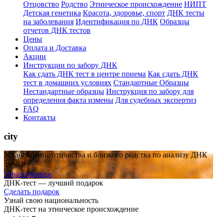
Отцовство
Родство
Этническое происхождение
НИПТ
Детская генетика
Красота, здоровье, спорт
ДНК тесты
на заболевания
Идентификация по ДНК
Образцы
отчетов ДНК тестов
Цены
Оплата и Доставка
Акции
Инструкции по забору ДНК
Как сдать ДНК тест в центре приема
Как сдать ДНК
тест в домашних условиях
Стандартные Образцы
Нестандартные образцы
Инструкция по забору для
определения факта измены
Для судебных экспертиз
FAQ
Контакты
city
Установление отцовства и близкого родства по анализу ДНК
4999 ₽
Узнать больше
ДНК-тест — лучший подарок
Сделать подарок
Узнай свою национальность
ДНК-тест на этническое происхождение