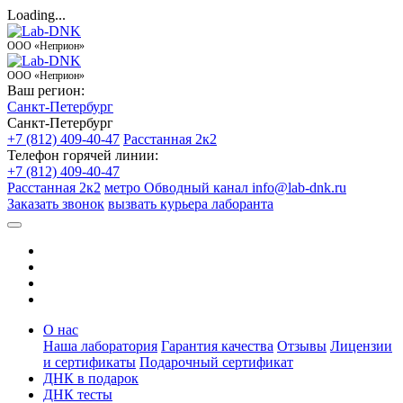
Loading...
ООО «Неприон»
ООО «Неприон»
Ваш регион:
Санкт-Петербург
Санкт-Петербург
+7 (812) 409-40-47
Расстанная 2к2
Телефон горячей линии:
+7 (812) 409-40-47
Расстанная 2к2
метро Обводный канал
info@lab-dnk.ru
Заказать звонок
вызвать курьера лаборанта
О нас
Наша лаборатория
Гарантия качества
Отзывы
Лицензии
и сертификаты
Подарочный сертификат
ДНК в подарок
ДНК тесты