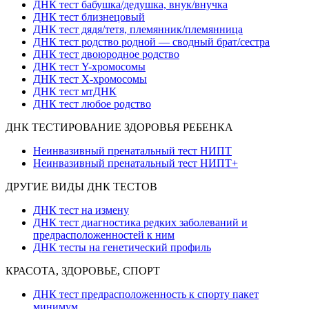
ДНК тест бабушка/дедушка, внук/внучка
ДНК тест близнецовый
ДНК тест дядя/тетя, племянник/племянница
ДНК тест родство родной — сводный брат/сестра
ДНК тест двоюродное родство
ДНК тест Y-хромосомы
ДНК тест X-хромосомы
ДНК тест мтДНК
ДНК тест любое родство
ДНК ТЕСТИРОВАНИЕ ЗДОРОВЬЯ РЕБЕНКА
Неинвазивный пренатальный тест НИПТ
Неинвазивный пренатальный тест НИПТ+
ДРУГИЕ ВИДЫ ДНК ТЕСТОВ
ДНК тест на измену
ДНК тест диагностика редких заболеваний и
предрасположенностей к ним
ДНК тесты на генетический профиль
КРАСОТА, ЗДОРОВЬЕ, СПОРТ
ДНК тест предрасположенность к спорту пакет
минимум