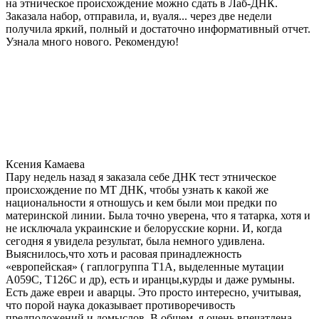
на этническое происхождение можно сдать в Лаб-ДНК.
Заказала набор, отправила, и, вуаля... через две недели
получила яркий, полный и достаточно информативный отчет.
Узнала много нового. Рекомендую!
Ксения Камаева
Пару недель назад я заказала себе ДНК тест этническое
происхождение по МТ ДНК, чтобы узнать к какой же
национальности я отношусь и кем были мои предки по
материнской линии. Была точно уверена, что я татарка, хотя и
не исключала украинские и белорусские корни. И, когда
сегодня я увидела результат, была немного удивлена.
Выяснилось,что хоть и расовая принадлежность
«европейская» ( гаплогруппа T1A, выделенные мутации
A059C, T126C и др), есть и иранцы,курды и даже румыны.
Есть даже евреи и аварцы. Это просто интересно, учитывая,
что порой наука доказывает противоречивость
предположений и домыслов. В общем, я очень впечатлена