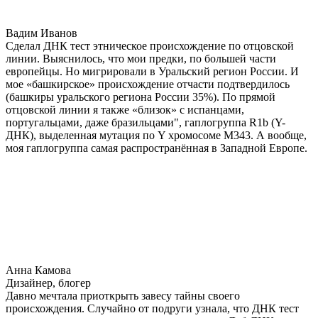
Вадим Иванов
Сделал ДНК тест этническое происхождение по отцовской
линии. Выяснилось, что мои предки, по большей части
европейцы. Но мигрировали в Уральский регион России. И
мое «башкирское» происхождение отчасти подтвердилось
(башкиры уральского региона России 35%). По прямой
отцовской линии я также «близок» с испанцами,
португальцами, даже бразильцами", гаплогруппа R1b (Y-
ДНК), выделенная мутация по Y хромосоме М343. А вообще,
моя гаплогруппа самая распространённая в Западной Европе.
Анна Камова
Дизайнер, блогер
Давно мечтала приоткрыть завесу тайны своего
происхождения. Случайно от подруги узнала, что ДНК тест