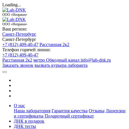
Loading...
ООО «Неприон»
ООО «Неприон»
Ваш регион:
Санкт-Петербург
Санкт-Петербург
+7 (812) 409-40-47
Расстанная 2к2
Телефон горячей линии:
+7 (812) 409-40-47
Расстанная 2к2
метро Обводный канал
info@lab-dnk.ru
Заказать звонок
вызвать курьера лаборанта
О нас
Наша лаборатория
Гарантия качества
Отзывы
Лицензии
и сертификаты
Подарочный сертификат
ДНК в подарок
ДНК тесты