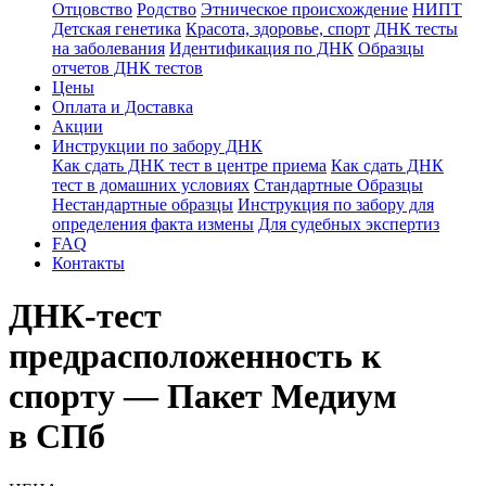
Отцовство
Родство
Этническое происхождение
НИПТ
Детская генетика
Красота, здоровье, спорт
ДНК тесты
на заболевания
Идентификация по ДНК
Образцы
отчетов ДНК тестов
Цены
Оплата и Доставка
Акции
Инструкции по забору ДНК
Как сдать ДНК тест в центре приема
Как сдать ДНК
тест в домашних условиях
Стандартные Образцы
Нестандартные образцы
Инструкция по забору для
определения факта измены
Для судебных экспертиз
FAQ
Контакты
ДНК-тест
предрасположенность к
спорту — Пакет Медиум
в СПб