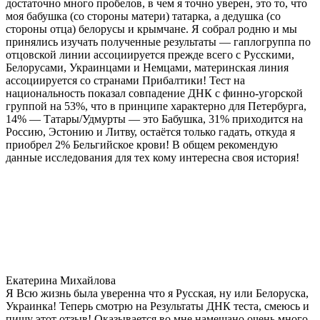
достаточно много пробелов, в чем я точно уверен, это то, что
моя бабушка (со стороны матери) татарка, а дедушка (со
стороны отца) белорусы и крымчане. Я собрал родню и мы
принялись изучать полученные результаты — гаплогруппа по
отцовской линии ассоциируется прежде всего с Русскими,
Белорусами, Украинцами и Немцами, материнская линия
ассоциируется со странами Прибалтики! Тест на
национальность показал совпадение ДНК с финно-угорской
группой на 53%, что в принципе характерно для Петербурга,
14% — Татары/Удмурты — это Бабушка, 31% приходится на
Россию, Эстонию и Литву, остаётся только гадать, откуда я
приобрел 2% Бельгийское крови! В общем рекомендую
данные исследования для тех кому интересна своя история!
Екатерина Михайлова
Я Всю жизнь была уверенна что я Русская, ну или Белоруска,
Украинка! Теперь смотрю на Результаты ДНК теста, смеюсь и
пишу этот отзыв! Оказывается во мне намешано очень много