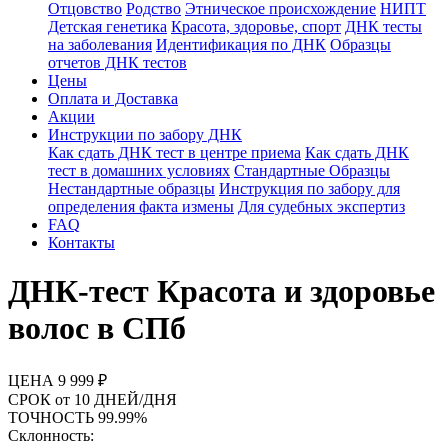
Отцовство
Родство
Этническое происхождение
НИПТ
Детская генетика
Красота, здоровье, спорт
ДНК тесты
на заболевания
Идентификация по ДНК
Образцы
отчетов ДНК тестов
Цены
Оплата и Доставка
Акции
Инструкции по забору ДНК
Как сдать ДНК тест в центре приема
Как сдать ДНК
тест в домашних условиях
Стандартные Образцы
Нестандартные образцы
Инструкция по забору для
определения факта измены
Для судебных экспертиз
FAQ
Контакты
ДНК-тест Красота и здоровье
волос в СПб
ЦЕНА
9 999 ₽
СРОК
от 10 ДНЕЙ/ДНЯ
ТОЧНОСТЬ
99.99%
Склонность: