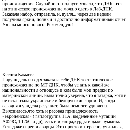
происхождения. Случайно от подруги узнала, что ДНК тест
на этническое происхождение можно сдать в Лаб-ДНК.
Заказала набор, отправила, и, вуаля... через две недели
получила яркий, полный и достаточно информативный отчет.
Узнала много нового. Рекомендую!
Ксения Камаева
Пару недель назад я заказала себе ДНК тест этническое
происхождение по МТ ДНК, чтобы узнать к какой же
национальности я отношусь и кем были мои предки по
материнской линии. Была точно уверена, что я татарка, хотя и
не исключала украинские и белорусские корни. И, когда
сегодня я увидела результат, была немного удивлена.
Выяснилось,что хоть и расовая принадлежность
«европейская» ( гаплогруппа T1A, выделенные мутации
A059C, T126C и др), есть и иранцы,курды и даже румыны.
Есть даже евреи и аварцы. Это просто интересно, учитывая,