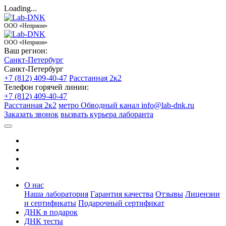
Loading...
ООО «Неприон»
ООО «Неприон»
Ваш регион:
Санкт-Петербург
Санкт-Петербург
+7 (812) 409-40-47
Расстанная 2к2
Телефон горячей линии:
+7 (812) 409-40-47
Расстанная 2к2
метро Обводный канал
info@lab-dnk.ru
Заказать звонок
вызвать курьера лаборанта
О нас
Наша лаборатория
Гарантия качества
Отзывы
Лицензии
и сертификаты
Подарочный сертификат
ДНК в подарок
ДНК тесты