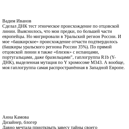
Вадим Иванов
Сделал ДНК тест этническое происхождение по отцовской
линии. Выяснилось, что мои предки, по большей части
европейцы. Но мигрировали в Уральский регион России. И
мое «башкирское» происхождение отчасти подтвердилось
(башкиры уральского региона России 35%). По прямой
отцовской линии я также «близок» с испанцами,
португальцами, даже бразильцами", гаплогруппа R1b (Y-
ДНК), выделенная мутация по Y хромосоме М343. А вообще,
моя гаплогруппа самая распространённая в Западной Европе.
Анна Камова
Дизайнер, блогер
Давно мечтала приоткрыть завесу тайны своего