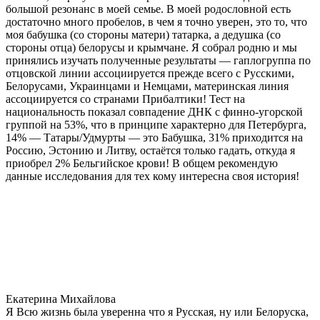
большой резонанс в моей семье. В моей родословной есть
достаточно много пробелов, в чем я точно уверен, это то, что
моя бабушка (со стороны матери) татарка, а дедушка (со
стороны отца) белорусы и крымчане. Я собрал родню и мы
принялись изучать полученные результаты — гаплогруппа по
отцовской линии ассоциируется прежде всего с Русскими,
Белорусами, Украинцами и Немцами, материнская линия
ассоциируется со странами Прибалтики! Тест на
национальность показал совпадение ДНК с финно-угорской
группой на 53%, что в принципе характерно для Петербурга,
14% — Татары/Удмурты — это Бабушка, 31% приходится на
Россию, Эстонию и Литву, остаётся только гадать, откуда я
приобрел 2% Бельгийское крови! В общем рекомендую
данные исследования для тех кому интересна своя история!
Екатерина Михайлова
Я Всю жизнь была уверенна что я Русская, ну или Белоруска,