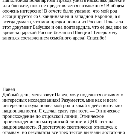
Наполеоном Бонапартом! Правда узнать насколько далекие
или близкие, пока не представляется возможным! В общем
ооочень интересно! В отчете было указано, что мой род
ассоциируется со Скандинавией и западной Европой, а я
всегда думала, что мои предки пошли из России. Показала
этот документ Бабушке и она подтвердила, что её дед еще во
времена царской России бежал из Швеции! Теперь хочу
заняться составлением семейного древа! Спасибо!
Павел
Добрый день, меня зовут Павел, хочу поделится отзывом о
интересных исследованиях! Разумеется, мне как и всем
интересно откуда пошел мой род и какой я действительно
национальности. Я сделал сразу три теста — Этническое
происхождение по отцовской линии, Этническое
происхождение по материнской линии и ДНК тест на
национальность. Я достаточно скептически отношусь к
отзывам, но результаты все трех тестов вызвали достаточно