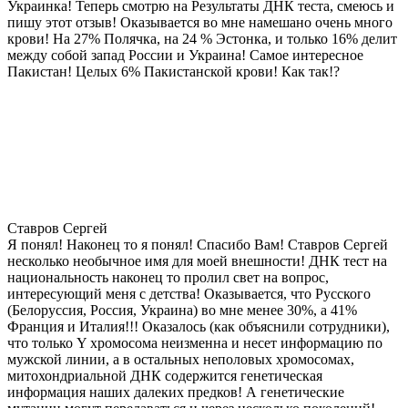
Украинка! Теперь смотрю на Результаты ДНК теста, смеюсь и
пишу этот отзыв! Оказывается во мне намешано очень много
крови! На 27% Полячка, на 24 % Эстонка, и только 16% делит
между собой запад России и Украина! Самое интересное
Пакистан! Целых 6% Пакистанской крови! Как так!?
Ставров Сергей
Я понял! Наконец то я понял! Спасибо Вам! Ставров Сергей
несколько необычное имя для моей внешности! ДНК тест на
национальность наконец то пролил свет на вопрос,
интересующий меня с детства! Оказывается, что Русского
(Белоруссия, Россия, Украина) во мне менее 30%, а 41%
Франция и Италия!!! Оказалось (как объяснили сотрудники),
что только Y хромосома неизменна и несет информацию по
мужской линии, а в остальных неполовых хромосомах,
митохондриальной ДНК содержится генетическая
информация наших далеких предков! А генетические