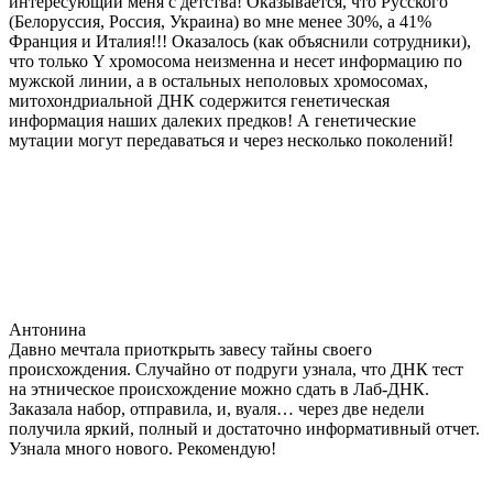
интересующий меня с детства! Оказывается, что Русского
(Белоруссия, Россия, Украина) во мне менее 30%, а 41%
Франция и Италия!!! Оказалось (как объяснили сотрудники),
что только Y хромосома неизменна и несет информацию по
мужской линии, а в остальных неполовых хромосомах,
митохондриальной ДНК содержится генетическая
информация наших далеких предков! А генетические
мутации могут передаваться и через несколько поколений!
Антонина
Давно мечтала приоткрыть завесу тайны своего
происхождения. Случайно от подруги узнала, что ДНК тест
на этническое происхождение можно сдать в Лаб-ДНК.
Заказала набор, отправила, и, вуаля… через две недели
получила яркий, полный и достаточно информативный отчет.
Узнала много нового. Рекомендую!