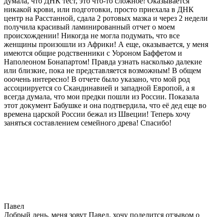
думала, что ДНК тест, это что-то сложное! Оказывается
никакой крови, или подготовки, просто приехала в ДНК
центр на Расстанной, сдала 2 ротовых мазка и через 2 недели
получила красивый ламинированный отчет о моем
происхождении! Никогда не могла подумать, что все
женщины произошли из Африки! А еще, оказывается, у меня
имеются общие родственники с Уороном Баффетом и
Наполеоном Бонапартом! Правда узнать насколько далекие
или близкие, пока не представляется возможным! В общем
ооочень интересно! В отчете было указано, что мой род
ассоциируется со Скандинавией и западной Европой, а я
всегда думала, что мои предки пошли из России. Показала
этот документ Бабушке и она подтвердила, что её дед еще во
времена царской России бежал из Швеции! Теперь хочу
заняться составлением семейного древа! Спасибо!
Павел
Добрый день, меня зовут Павел, хочу поделится отзывом о