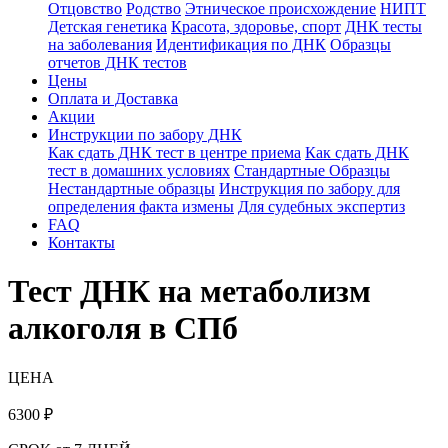
Отцовство
Родство
Этническое происхождение
НИПТ
Детская генетика
Красота, здоровье, спорт
ДНК тесты
на заболевания
Идентификация по ДНК
Образцы
отчетов ДНК тестов
Цены
Оплата и Доставка
Акции
Инструкции по забору ДНК
Как сдать ДНК тест в центре приема
Как сдать ДНК
тест в домашних условиях
Стандартные Образцы
Нестандартные образцы
Инструкция по забору для
определения факта измены
Для судебных экспертиз
FAQ
Контакты
Тест ДНК на метаболизм
алкоголя в СПб
ЦЕНА
6300
₽