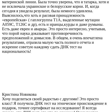
материнской линии. Была точно уверена, что я татарка, хотя и
не исключала украинские и белорусские корни. И, когда
сегодня я увидела результат, была немного удивлена.
Выяснилось,что хоть и расовая принадлежность
«европейская» ( гаплогруппа T1A, выделенные мутации
A059C, T126C и др), есть и иранцы,курды и даже румыны.
Есть даже евреи и аварцы. Это просто интересно, учитывая,
что порой наука доказывает противоречивость
предположений и домыслов. В общем, я очень впечатлена
результатами, отразила малую часть полного отчета и
искренне советую каждому сдать ДНК тест на
национальность!
Кристина Новикова
Хочу поделиться своей радостью с другими! Это просто
класс! Я получила ДНК тест на этническое происхождение в
подарок, точнее сертификат на исследование! Я всегда