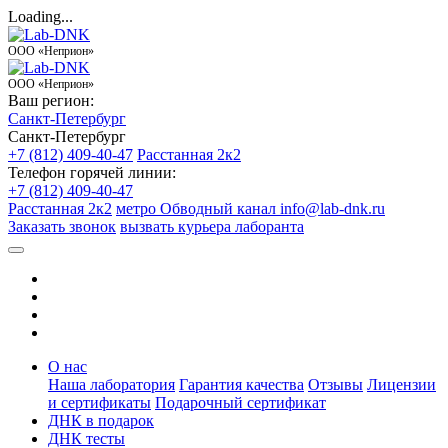
Loading...
ООО «Неприон»
ООО «Неприон»
Ваш регион:
Санкт-Петербург
Санкт-Петербург
+7 (812) 409-40-47
Расстанная 2к2
Телефон горячей линии:
+7 (812) 409-40-47
Расстанная 2к2
метро Обводный канал
info@lab-dnk.ru
Заказать звонок
вызвать курьера лаборанта
О нас
Наша лаборатория
Гарантия качества
Отзывы
Лицензии
и сертификаты
Подарочный сертификат
ДНК в подарок
ДНК тесты