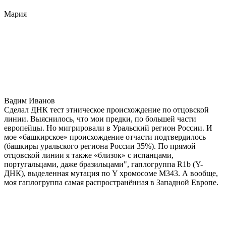
Мария
Вадим Иванов
Сделал ДНК тест этническое происхождение по отцовской
линии. Выяснилось, что мои предки, по большей части
европейцы. Но мигрировали в Уральский регион России. И
мое «башкирское» происхождение отчасти подтвердилось
(башкиры уральского региона России 35%). По прямой
отцовской линии я также «близок» с испанцами,
португальцами, даже бразильцами", гаплогруппа R1b (Y-
ДНК), выделенная мутация по Y хромосоме М343. А вообще,
моя гаплогруппа самая распространённая в Западной Европе.