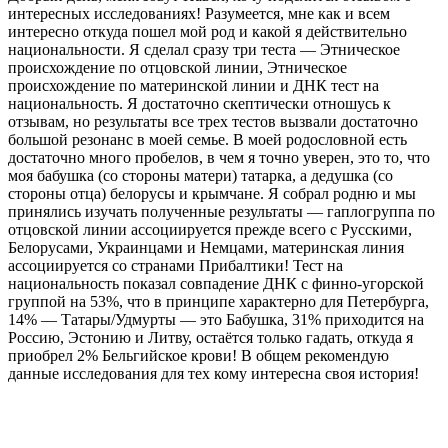
интересных исследованиях! Разумеется, мне как и всем
интересно откуда пошел мой род и какой я действительно
национальности. Я сделал сразу три теста — Этническое
происхождение по отцовской линии, Этническое
происхождение по материнской линии и ДНК тест на
национальность. Я достаточно скептически отношусь к
отзывам, но результаты все трех тестов вызвали достаточно
большой резонанс в моей семье. В моей родословной есть
достаточно много пробелов, в чем я точно уверен, это то, что
моя бабушка (со стороны матери) татарка, а дедушка (со
стороны отца) белорусы и крымчане. Я собрал родню и мы
принялись изучать полученные результаты — гаплогруппа по
отцовской линии ассоциируется прежде всего с Русскими,
Белорусами, Украинцами и Немцами, материнская линия
ассоциируется со странами Прибалтики! Тест на
национальность показал совпадение ДНК с финно-угорской
группой на 53%, что в принципе характерно для Петербурга,
14% — Татары/Удмурты — это Бабушка, 31% приходится на
Россию, Эстонию и Литву, остаётся только гадать, откуда я
приобрел 2% Бельгийское крови! В общем рекомендую
данные исследования для тех кому интересна своя история!